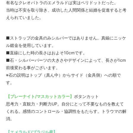
有名なクレオパトラのエメラルドは実はペリドットだった。
当時は不安を取り除き、成功した人間関係と結婚を促進すると考
えられていました。
■ストラップの金具のみシルバーではありません。真鍮にニッケ
ル鍍金を使用しています。
■直線にした時の長さはおよそ10cmです。
■石・シルバーパーツの大きさやデザインによって、長さが1cm
前後変わる事がございます。
※石の説明はトップ（真ん中）からサイド（金具側）への順で
す。
【プレーナイト/マスカットカラー】
ボタンカット
思考力・直観力・判断力UP。自分にとって不要なものを教えて
くれる。感情のコントロール・協調性をもたらす。トラウマの解
消。
【エメラルド/ブラジル産】