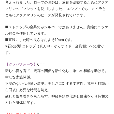
考えられました。ローマの医師は、過食を治療するためにアクア
マリンのゴブレットを使用しました。 エジプトでも、ミイラと
ともにアクアマリンのビーズが発見されています。
■ストラップの金具のみシルバーではありません。真鍮にニッケ
ル鍍金を使用しています。
■直線にした時の長さはおよそ10cmです。
※石の説明はトップ（真ん中）からサイド（金具側）への順で
す。
【グァバクォーツ】
6mm
新しい愛を育て、既存の関係を活性化し、争いの和解を助ける。
幸せな家族関係。
不安のない心地良い環境。美しさに対する受容性。荒廃と打撃か
ら回復に必要な時間を与え、
赦しと落ち着きをもたらす。神経を鎮静化させ健康を守り調和の
とれた身体に戻す。