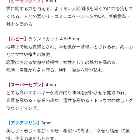
【ピーモンタイト】
5mm
愛に関する力を与える。より良い人間関係を築くのに力を貸して
くれる。人との繋がり・コミュニケーション力UP。美的意識・
魅力を高める。
【ルビー】
ラウンドカット 4.5-5mm
地球上で最も貴重とされ、幸せ度が一番強いとされる石。高いカ
リスマ性や権力の象徴。
恋愛における情熱や積極性，女性としての魅力を高める。
危険・災難から身を守る。勝利・金運を呼び込む。
【スーパーセブン】
4mm
とても高いエネルギーが総合的な運気を好転させる開運の石。
金運を高める・事業の成功・霊性を高める・トラウマの癒し・グ
ラウンディング。
【
アクアマリン
】
3mm
美しさ・若さ・喜び・幸せ・希望への導き。“ 幸せな結婚 ”の象
徴。子宝の恵をもたらす。