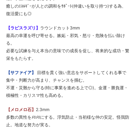
癒しのｴﾈﾙｷﾞｰが人との調和をｻﾎﾟｰﾄ(仲違いを取り持つ)する為、
復活愛にも◎
【ラピスラズリ】
ラウンドカット3mm
最高の幸運を呼び寄せる。嫉妬・邪気・怒り・危険を払い除け
る。
必要な試練を与え本当の意味での成長を促し、将来的な成功・繁
栄をもたらす。
【サファイア】
目標を貫く強い意志をサポートしてくれる事で
集中・判断力が高まり、チャンスを掴む。
不運・災難から守る(特に事業を進める上で◎)。金運・勝負運・
積極性・カリスマ性も高める。
【メロメロ石】
2.3mm
多数の異性をﾒﾛﾒﾛにする。浮気防止・当初様な仲の安定。怪我防
止。地道な努力が実る。