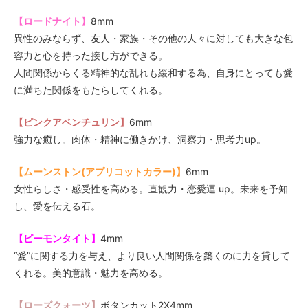
【ロードナイト】
8mm
異性のみならず、友人・家族・その他の人々に対しても大きな包
容力と心を持った接し方ができる。
人間関係からくる精神的な乱れも緩和する為、自身にとっても愛
に満ちた関係をもたらしてくれる。
【ピンクアベンチュリン】
6mm
強力な癒し。肉体・精神に働きかけ、洞察力・思考力up。
【ムーンストン(アプリコットカラー)】
6mm
女性らしさ・感受性を高める。直観力・恋愛運 up。未来を予知
し、愛を伝える石。
【ピーモンタイト】
4mm
“愛”に関する力を与え、より良い人間関係を築くのに力を貸して
くれる。美的意識・魅力を高める。
【ローズクォーツ】
ボタンカット2X4mm