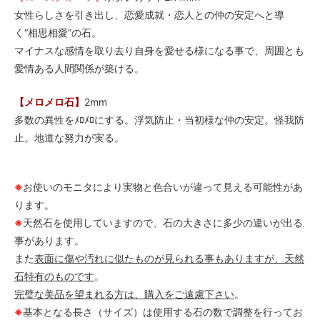
女性らしさを引き出し、恋愛成就・恋人との仲の安定へと導
く“相思相愛”の石。
マイナスな感情を取り去り自身を愛せる様になる事で、周囲とも
愛情ある人間関係が築ける。
【メロメロ石】
2mm
多数の異性をﾒﾛﾒﾛにする。浮気防止・当初様な仲の安定。怪我防
止。地道な努力が実る。
※
お使いのモニタにより実物と色合いが違って見える可能性があ
ります。
※
天然石を使用していますので、石の大きさに多少の違いが出る
事があります。
また
表面に傷や汚れに似たものが見られる事もありますが、天然
石特有のものです
。
完璧な美品を望まれる方は、購入をご遠慮下さい
。
※
基本となる長さ（サイズ）は使用する石の数で調整を行ってお